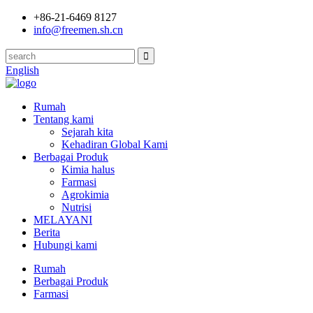
+86-21-6469 8127
info@freemen.sh.cn
English
Rumah
Tentang kami
Sejarah kita
Kehadiran Global Kami
Berbagai Produk
Kimia halus
Farmasi
Agrokimia
Nutrisi
MELAYANI
Berita
Hubungi kami
Rumah
Berbagai Produk
Farmasi