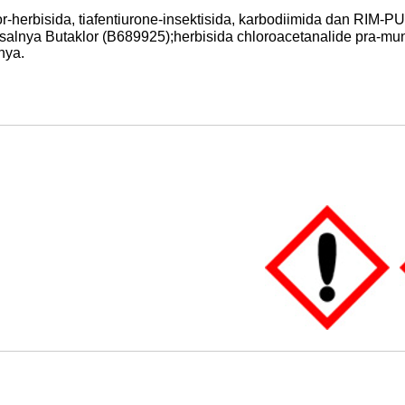
or-herbisida, tiafentiurone-insektisida, karbodiimida dan RIM-P
isalnya Butaklor (B689925);herbisida chloroacetanalide pra-m
nya.