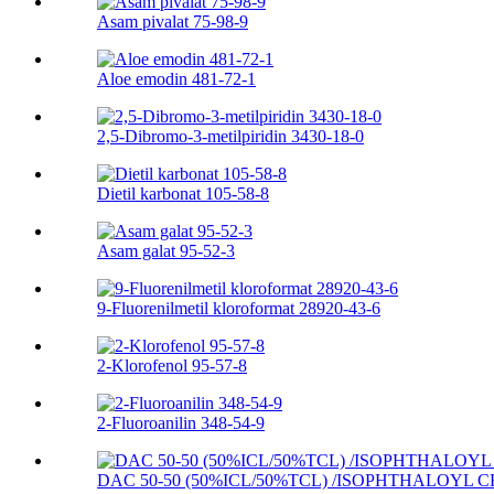
Asam pivalat 75-98-9
Aloe emodin 481-72-1
2,5-Dibromo-3-metilpiridin 3430-18-0
Dietil karbonat 105-58-8
Asam galat 95-52-3
9-Fluorenilmetil kloroformat 28920-43-6
2-Klorofenol 95-57-8
2-Fluoroanilin 348-54-9
DAC 50-50 (50%ICL/50%TCL) /ISOPHTHALOYL C