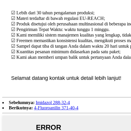
☑ Lebih dari 30 tahun pengalaman produksi;
☑ Materi terdaftar di bawah regulasi EU-REACH;
☑ Produk disetujui oleh perusahaan multinasional di beberapa ind
☑ Pengiriman Tepat Waktu: waktu tunggu 1 minggu.
☑ Kami memiliki sistem manajemen kualitas yang lengkap, tidak 
☑ Freemen memastikan konsistensi kualitas, mengikuti proses m
☑ Sampel dapat tiba di tangan Anda dalam waktu 20 hari untuk p
☑ Kuantitas pesanan minimum didasarkan pada satu paket;
☑ Kami akan memberi umpan balik untuk pertanyaan Anda dalam 
Selamat datang kontak untuk detail lebih lanjut!
Sebelumnya:
Imidazol 288-32-4
Berikutnya:
4-Fluoroanilin 371-40-4