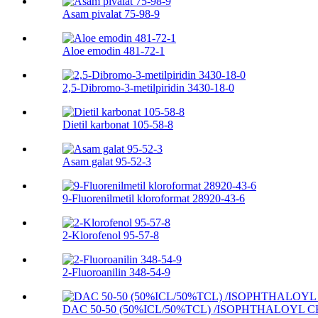
Asam pivalat 75-98-9
Aloe emodin 481-72-1
2,5-Dibromo-3-metilpiridin 3430-18-0
Dietil karbonat 105-58-8
Asam galat 95-52-3
9-Fluorenilmetil kloroformat 28920-43-6
2-Klorofenol 95-57-8
2-Fluoroanilin 348-54-9
DAC 50-50 (50%ICL/50%TCL) /ISOPHTHALOYL C