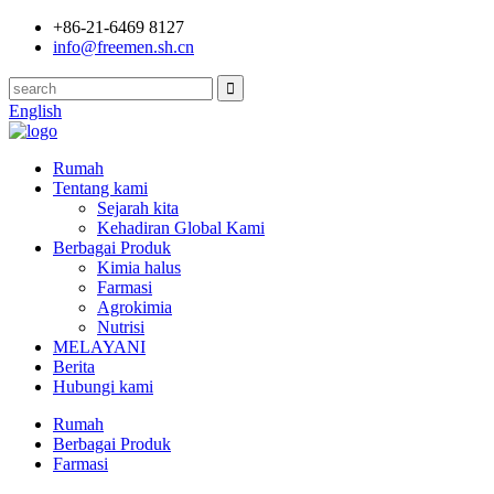
+86-21-6469 8127
info@freemen.sh.cn
English
Rumah
Tentang kami
Sejarah kita
Kehadiran Global Kami
Berbagai Produk
Kimia halus
Farmasi
Agrokimia
Nutrisi
MELAYANI
Berita
Hubungi kami
Rumah
Berbagai Produk
Farmasi