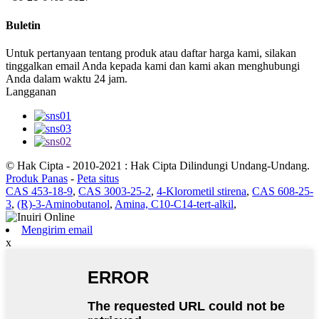
Buletin
Untuk pertanyaan tentang produk atau daftar harga kami, silakan
tinggalkan email Anda kepada kami dan kami akan menghubungi
Anda dalam waktu 24 jam.
Langganan
© Hak Cipta - 2010-2021 : Hak Cipta Dilindungi Undang-Undang.
Produk Panas
-
Peta situs
CAS 453-18-9
,
CAS 3003-25-2
,
4-Klorometil stirena
,
CAS 608-25-
3
,
(R)-3-Aminobutanol
,
Amina, C10-C14-tert-alkil
,
Mengirim email
x