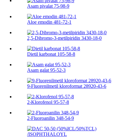
Asam pivalat 75-98-9
Aloe emodin 481-72-1
2,5-Dibromo-3-metilpiridin 3430-18-0
Dietil karbonat 105-58-8
Asam galat 95-52-3
9-Fluorenilmetil kloroformat 28920-43-6
2-Klorofenol 95-57-8
2-Fluoroanilin 348-54-9