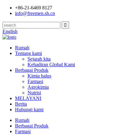
+86-21-6469 8127
info@freemen.sh.cn
English
Rumah
Tentang kami
Sejarah kita
Kehadiran Global Kami
Berbagai Produk
Kimia halus
Farmasi
Agrokimia
Nutrisi
MELAYANI
Berita
Hubungi kami
Rumah
Berbagai Produk
Farmasi