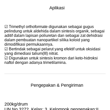
Aplikasi
☑ Trimethyl orthoformate digunakan sebagai gugus
pelindung untuk aldehida dalam sintesis organik, sebagai
aditif dalam lapisan poliuretan dan sebagai zat dehidrasi
dalam pembuatan nanopartikel silika koloid yang
dimodifikasi permukaannya.
☑ Bertindak sebagai pelarut yang efektif untuk oksidasi
yang dimediasi talium(III) nitrat.
☑ Digunakan untuk sintesis kromon dari keto-hidroksi
naftol dengan adanya trimetilamina.
Pengepakan & Pengiriman
200kg/drum
UN No.3272, Kelas: 3, Kelompok pengepakan:II