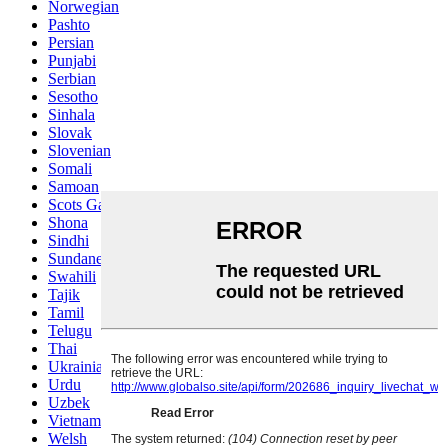
Norwegian
Pashto
Persian
Punjabi
Serbian
Sesotho
Sinhala
Slovak
Slovenian
Somali
Samoan
Scots Gaelic
Shona
Sindhi
Sundanese
Swahili
Tajik
Tamil
Telugu
Thai
Ukrainian
Urdu
Uzbek
Vietnamese
Welsh